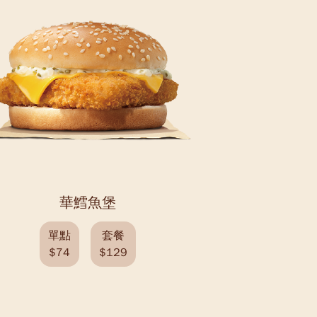
華鱈魚堡
單點
套餐
$74
$129