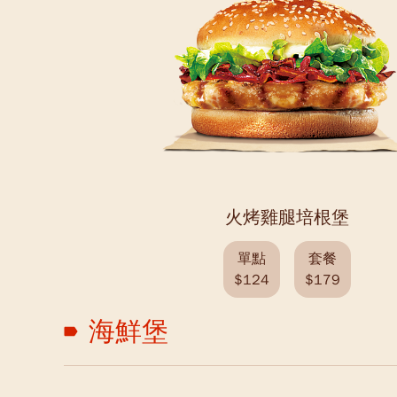
火烤雞腿培根堡
單點
套餐
$124
$179
海鮮堡