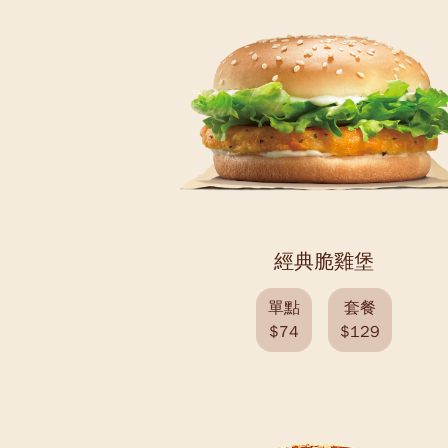
經典脆雞堡
單點
套餐
$74
$129