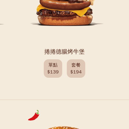
捲捲德腸烤牛堡
單點
套餐
$139
$194