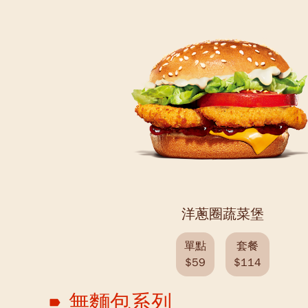
洋蔥圈蔬菜堡
單點
套餐
$59
$114
無麵包系列