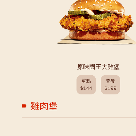
原味國王大雞堡
單點
套餐
$144
$199
雞肉堡