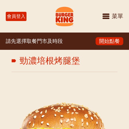
菜單
會員登入
請先選擇取餐門市及時段
開始點餐
勁濃培根烤腿堡