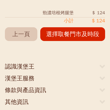
勁濃培根烤腿堡
＄ 124
小計
$ 124
上一頁
選擇取餐門市及時段
認識漢堡王
關於漢堡王
漢堡王服務
新聞中心
當期優惠券
人才招募
條款與產品資訊
外送服務
店面提供
網站隱私權聲明
門市清單
其他資訊
聯絡我們
食物營養成分參考表
支付方式