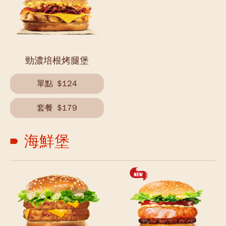
勁濃培根烤腿堡
單點
$124
套餐
$179
海鮮堡