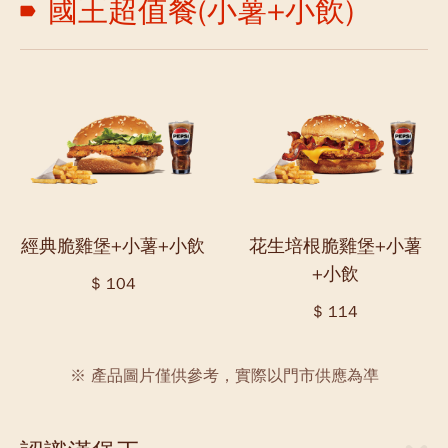
國王超值餐(小薯+小飲)
經典脆雞堡+小薯+小飲
花生培根脆雞堡+小薯
+小飲
$ 104
$ 114
※ 產品圖片僅供參考，實際以門市供應為凖