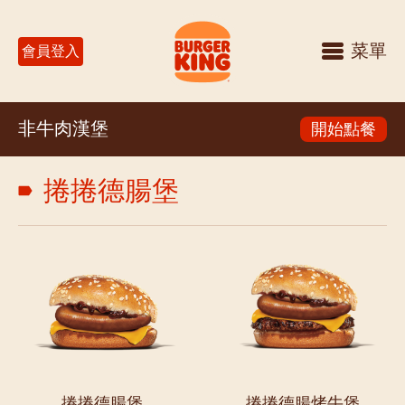
菜單
會員登入
非牛肉漢堡
開始點餐
捲捲德腸堡
捲捲德腸堡
捲捲德腸烤牛堡