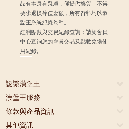
品有本身有疑慮，僅提供換貨，不得
要求退換等值金額，所有資料均以豪
點王系統紀錄為準。
紅利點數與交易紀錄查詢：請於會員
中心查詢您的會員交易及點數兌換使
用紀錄。
認識漢堡王
關於漢堡王
漢堡王服務
新聞中心
當期優惠券
人才招募
條款與產品資訊
外送服務
店面提供
網站隱私權聲明
門市清單
其他資訊
聯絡我們