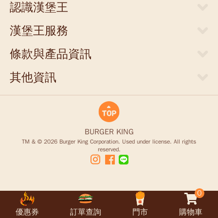
認識漢堡王
關於漢堡王
漢堡王服務
新聞中心
當期優惠券
人才招募
條款與產品資訊
外送服務
店面提供
網站隱私權聲明
門市清單
其他資訊
聯絡我們
食物營養成分參考表
支付方式
商業合作
豪點王服務調整說明
食品營養安全
商品禮券
King Card儲值卡退款說明
BURGER KING
TM & © 2026 Burger King Corporation. Used under license. All rights
reserved.
0
優惠券
訂單查詢
門市
購物車