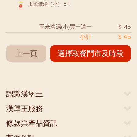
玉米濃湯（小） x 1
玉米濃湯(小)買一送一
＄ 45
小計
$ 45
上一頁
選擇取餐門市及時段
認識漢堡王
關於漢堡王
漢堡王服務
新聞中心
當期優惠券
人才招募
條款與產品資訊
外送服務
店面提供
網站隱私權聲明