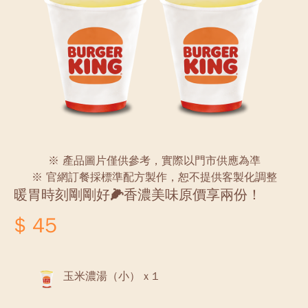
※ 產品圖片僅供參考，實際以門市供應為凖
※ 官網訂餐採標準配方製作，恕不提供客製化調整
暖胃時刻剛剛好🌽香濃美味原價享兩份！
$ 45
玉米濃湯（小） x 1